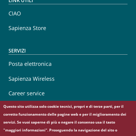
LINK UTILI
CIAO
Sapienza Store
SERVIZI
Posta elettronica
Sapienza Wireless
Career service
Questo sito utilizza solo cookie tecnici, propri e di terze parti, per il
corretto funzionamento delle pagine web e per il miglioramento dei
Seguici su
servizi. Se vuoi saperne di più o negare il consenso usa il tasto
Instagram
Linkedin
"maggiori informazioni". Proseguendo la navigazione del sito o