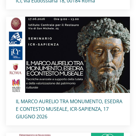
ICI, via Eudossiana 18, 00184 Roma
Titolo card
:
IL MARCO AURELIO TRA MONUMENTO, ESEDRA
E CONTESTO MUSEALE, ICR-SAPIENZA, 17
GIUGNO 2026