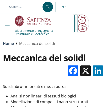
Skip to main content
Skip to footer content
EN
LANGUAGE SWITCHER: CURR
Dipartimento di Ingegneria
Strutturale e Geotecnica
Breadcrumb
Home
/
Meccanica dei solidi
Meccanica dei solidi
Facebo
X
Solidi fibro-rinforzati e mezzi porosi
Analisi non lineari di tessuti biologici
Modellazione di compositi nano-strutturati